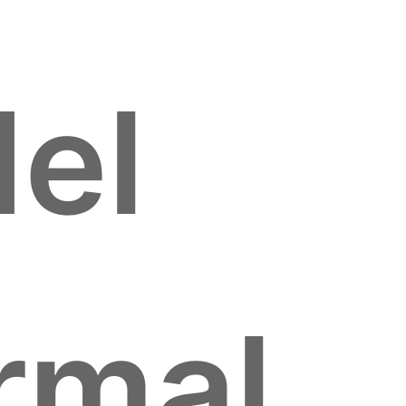
el
ormal