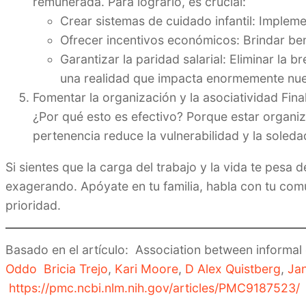
remunerada. Para lograrlo, es crucial:
Crear sistemas de cuidado infantil: Implem
Ofrecer incentivos económicos: Brindar ben
Garantizar la paridad salarial: Eliminar la
una realidad que impacta enormemente nues
Fomentar la organización y la asociatividad Fina
¿Por qué esto es efectivo? Porque estar organiz
pertenencia reduce la vulnerabilidad y la soled
Si sientes que la carga del trabajo y la vida te pesa 
exagerando. Apóyate en tu familia, habla con tu comun
prioridad.
Basado en el artículo: Association between informal
Oddo
Bricia Trejo
,
Kari Moore
,
D Alex Quistberg
,
Jan
https://pmc.ncbi.nlm.nih.gov/articles/PMC9187523/