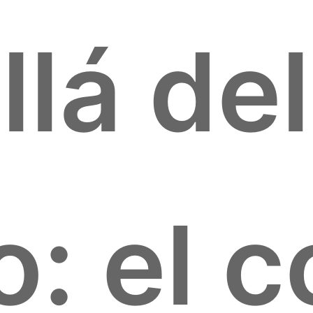
llá del
o: el 