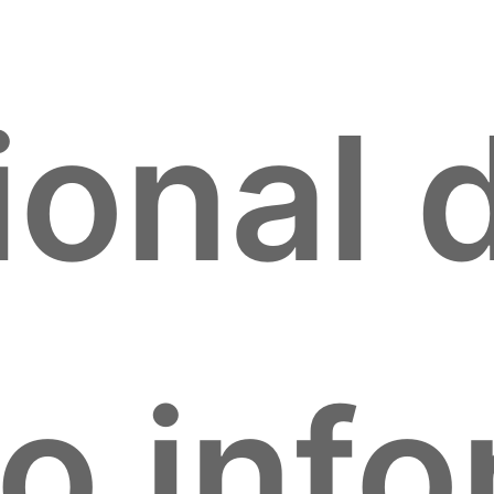
onal d
jo inf