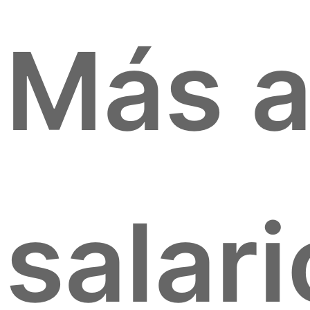
Más a
salari