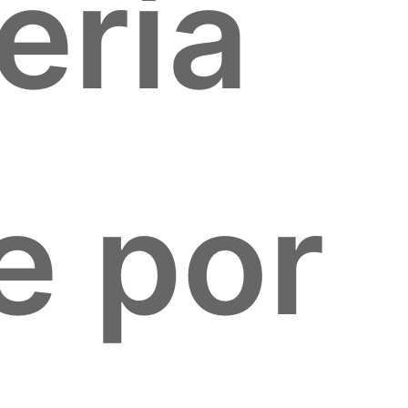
ería
e por