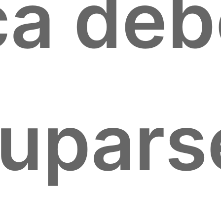
a deb
upars