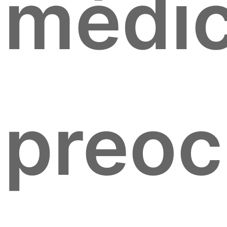
médic
preoc