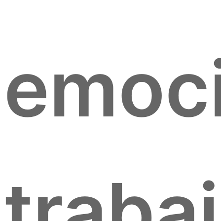
emoci
traba