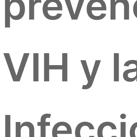
preven
VIH y l
Infecc