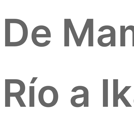
De Mam
Río a I