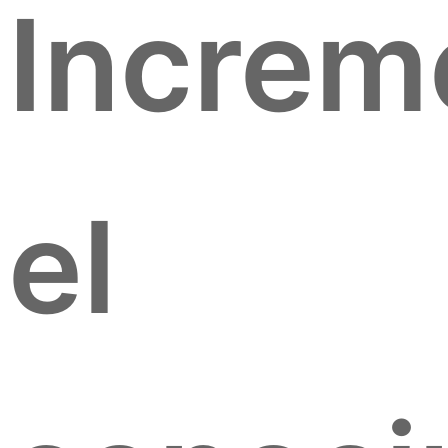
Increm
el