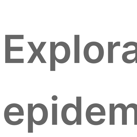
Explor
epidem