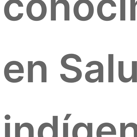
conoci
en Sal
indígen